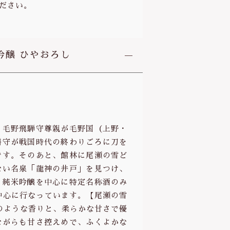
ださい。
吟醸 ひやおろし
。毛野飛騨守尊親が毛野国（上野・
膳守が戦国時代の終わりごろに刀を
です。そのあと、館林に尾瀬の雪ど
ない名泉「龍神の井戸」を見つけ、
。純米吟醸を中心に特定名称酒のみ
中心に行なっています。【尾瀬の雪
のような香りと、柔らかな甘さで優
ながらも甘さ控えめで、ふくよかな