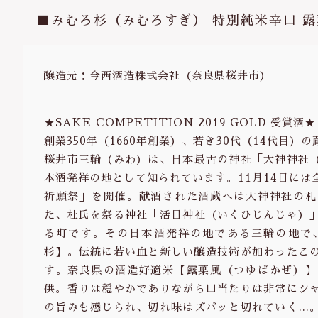
■みむろ杉（みむろすぎ） 特別純米辛口 
醸造元：今西酒造株式会社（奈良県桜井市）
★SAKE COMPETITION 2019 GOLD 受賞酒★
創業350年（1660年創業）、若き30代（14代目
桜井市三輪（みわ）は、日本最古の神社「大神神社
本酒発祥の地として知られています。11月14日に
祈願祭」を開催。献酒された酒蔵へは大神神社の札
た、杜氏を祭る神社「活日神社（いくひじんじゃ）
る町です。その日本酒発祥の地である三輪の地で
杉】。伝統に若い血と新しい醸造技術が加わったこ
す。奈良県の酒造好適米【露葉風（つゆばかぜ）】
供。香りは穏やかでありながら口当たりは非常にシ
の旨みも感じられ、切れ味はズバッと切れていく…