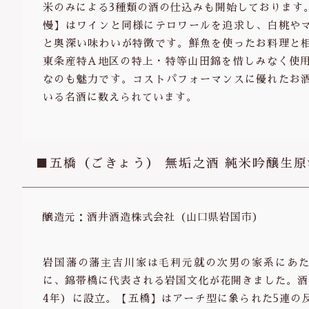
米のみによる3種類の酒の仕込みも開始しております
慢】はワインと同様にテロワールを追求し、白桃や
と奥深い味わいが特徴です。鮮魚を使ったお料理と
東条産特A地区の特上・特等山田錦を惜しみなく使
なのも魅力です。コストパフォーマンスに優れたお
いる名酒に数えられています。
■五橋（ごきょう） 無垢之酒 純米吟醸生原
醸造元：酒井酒造株式会社（山口県岩国市）
岩国藩の藩主吉川家は毛利元就の次男の家系にあた
に、錦帯橋に代表される岩国文化が花開きました。酒
4年）に設立。【五橋】はアーチ型に象られた5連の