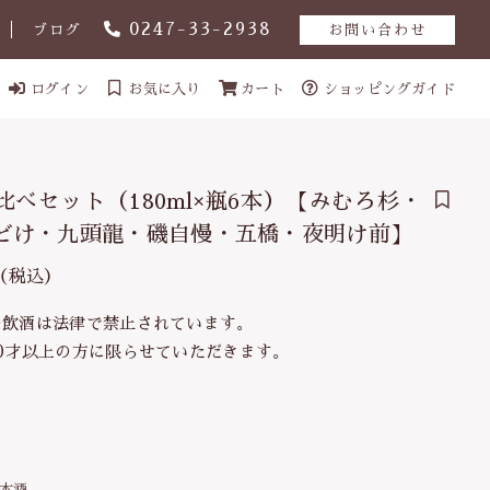
0247-33-2938
ブログ
お問い合わせ
ログイン
お気に入り
カート
ショッピングガイド
比べセット（180ml×瓶6本）【みむろ杉・
どけ・九頭龍・磯自慢・五橋・夜明け前】
（税込）
け・九頭龍・磯自
2,981円
（税
の飲酒は法律で禁止されています。
込）
0才以上の方に限らせていただきます。
ール
本酒