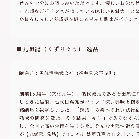
旨みも十分にお楽しみいただけます。優しいお米の
ーム感などバランスが整っている味わいも魅力。と
やおろしらしい熟成感を感じる旨みと酸味がバランス
■九頭龍（くずりゅう） 逸品
醸造元：黒龍酒株式会社（福井県永平寺町）
創業1804年（文化元年）、初代蔵元である石田屋
してきた黒龍。七代目蔵元がワインに深い興味を抱
銘醸地を視察しました。「熟成」の業への長い試行
熟成の研究に没頭。その結果、キレイでありながら
し、全国で高い評価を得ました。そんな黒龍酒造の
が【九頭龍 逸品】です。福井県産五百万石を用い、