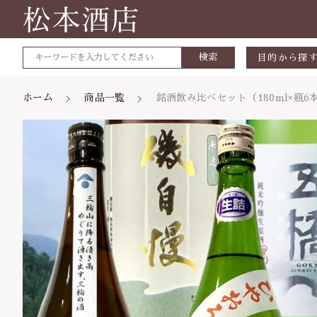
検索
目的から探
会津宮泉
ホーム
商品一覧
銘酒飲み比べセット（180ml×
カートに商品を追加
父の日
母の日
誕生日祝
親カテゴリ
銘酒飲み
お中元
慢・五橋
数量
お歳暮
価格帯
～