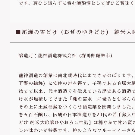
です。肩ひじ張らずに呑む晩酌酒としてぜひご賞味く
■尾瀬の雪どけ（おぜのゆきどけ） 純米大
醸造元：龍神酒造株式会社（群馬県館林市）
龍神酒造の創業は南北朝時代にまでさかのぼります
下野の総称）に安住の地を得て、子孫である毛塚大
捨てて以来、代々酒造りを伝えている歴史ある酒造
け水が堆積してできた「灘の宮水」に優るとも劣ら
その上に土蔵酒蔵をつくらせ酒造業を開業しました
を五百石醸し、伝統の日本酒造りを20代の若手蔵人
どけ 純米大吟醸ひやおろし生詰】は穏やかで甘い蜜
しい味わいが特徴です。桃のようなフルーティーさ