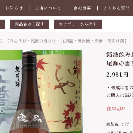
お知らせ
当店について
会社概要
よくある質問
す
商品名から探す
カテゴリーから探す
あ行
会津宮泉
瓶6本）【みむろ杉・尾瀬の雪どけ・九頭龍・磯自慢・五橋・夜明け前】
しました
か行
福島のお酒
銘酒飲み
さ行
日本酒
尾瀬の雪
い
た行
焼酎
2,981
円
子カテゴリ
比べセット（180ml×瓶6本）【みむろ杉・尾瀬の雪ど
な行
ワイン
・夜明け前】
・未成年者
ご購入は満2
は行
食品
ま行
美容と健康
在庫切れ
その他
や行
商品名:
ま行
在庫あり
セ
ら行
カテゴリー:
日